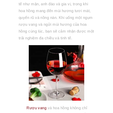
tế như mận, anh đào và gia vị, trong khi
hoa hồng mang đến mùi hương tươi mát,
quyến rũ và nồng nàn. Khi uống một ngụm
rượu vang và ngửi mùi hương của hoa
hồng cùng lúc, bạn sẽ cảm nhận được một
trải nghiệm đa chiều và tinh tế.
Rượu vang
và hoa hồng không chỉ