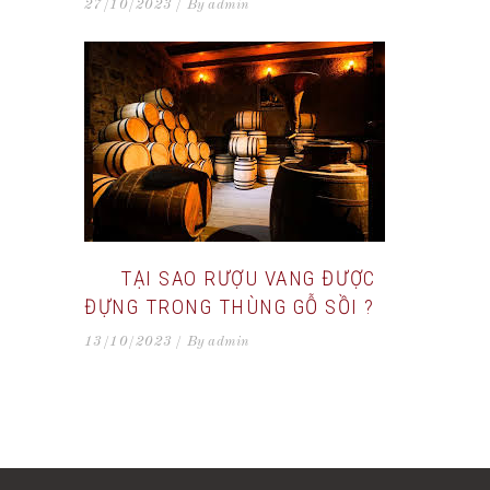
27/10/2023
By
admin
TẠI SAO RƯỢU VANG ĐƯỢC
ĐỰNG TRONG THÙNG GỖ SỒI ?
13/10/2023
By
admin