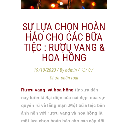
SỰ LỰA CHỌN HOÀN
HẢO CHO CÁC BỮA
TIỆC : RƯỢU VANG &
HOA HỒNG
19/10/2023
By
admin
0
Chưa phân loại
Rượu vang và hoa hồng
từ xưa đến
nay luôn là đại diện của cái đẹp, của sự
quyến rũ và lãng mạn .Một bữa tiệc bên
ánh nến với rượu vang và hoa hồng là
một lựa chọn hoàn hảo cho các cặp đôi.