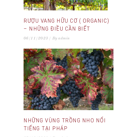
RƯỢU VANG HỮU CƠ ( ORGANIC)
– NHỮNG ĐIỀU CẦN BIẾT
06/11/2023
By
admin
NHỮNG VÙNG TRỒNG NHO NỔI
TIẾNG TẠI PHÁP