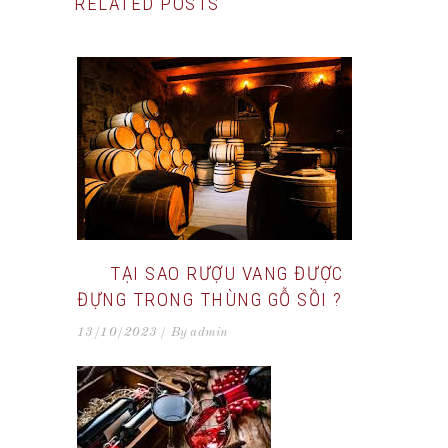
RELATED POSTS
TẠI SAO RƯỢU VANG ĐƯỢC
ĐỰNG TRONG THÙNG GỖ SỒI ?
13/10/2023
By
admin