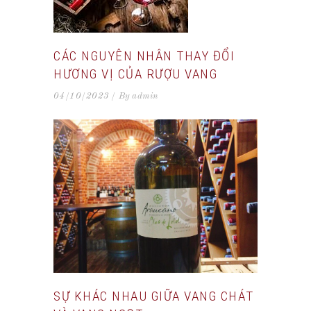
CÁC NGUYÊN NHÂN THAY ĐỔI
HƯƠNG VỊ CỦA RƯỢU VANG
04/10/2023
By
admin
SỰ KHÁC NHAU GIỮA VANG CHÁT