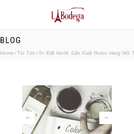
BLOG
Home
Tin Tức
5+ Đất Nước Sản Xuất Rượu Vang Nổi Ti