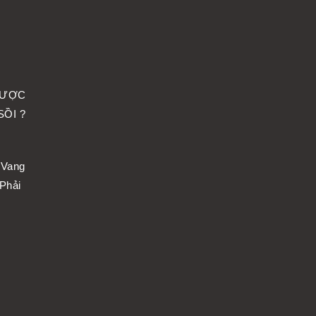
ĐƯỢC
ỒI ?
 Vang
 Phải