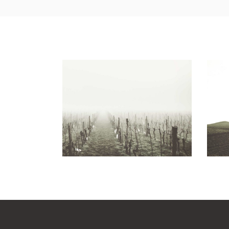
White Wine
Wine