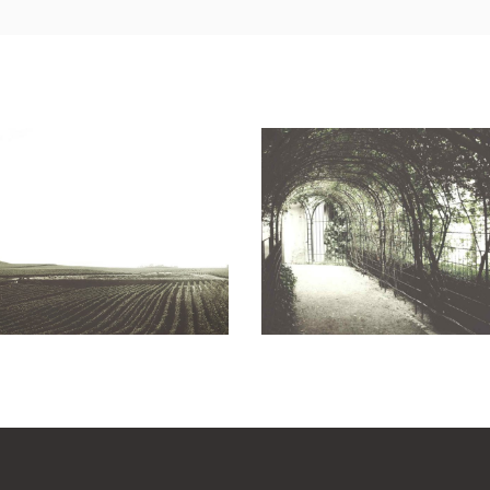
Red Wine
The Winery
Wine
Wine