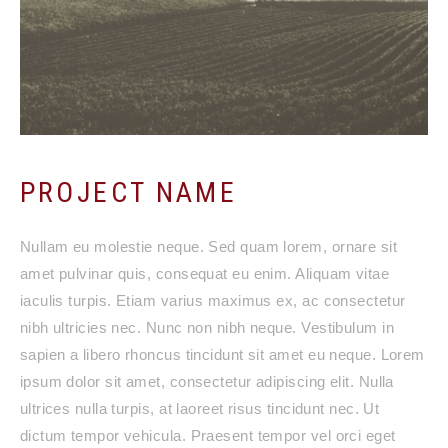
PROJECT NAME
Nullam eu molestie neque. Sed quam lorem, ornare sit
amet pulvinar quis, consequat eu enim. Aliquam vitae
iaculis turpis. Etiam varius maximus ex, ac consectetur
nibh ultricies nec. Nunc non nibh neque. Vestibulum in
sapien a libero rhoncus tincidunt sit amet eu neque. Lorem
ipsum dolor sit amet, consectetur adipiscing elit. Nulla
ultrices nulla turpis, at laoreet risus tincidunt nec. Ut
dictum tempor vehicula. Praesent tempor vel orci eget