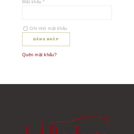
Bắt
Mật khẩu
*
buộc
Ghi nhớ mật khẩu
ĐĂNG NHẬP
Quên mật khẩu?