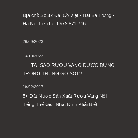
Địa chỉ: Số 32 Đại Cồ Việt - Hai Bà Trưng -
Hà Nội Liên hệ: 0979.871.716
26/09/2023
13/10/2023
TẠI SAO RƯỢU VANG ĐƯỢC ĐỰNG
TRONG THÙNG GỖ SỒI ?
19/02/2017
5+ Đất Nước Sản Xuất Rượu Vang Nổi
Tiếng Thế Giới Nhất Định Phải Biết