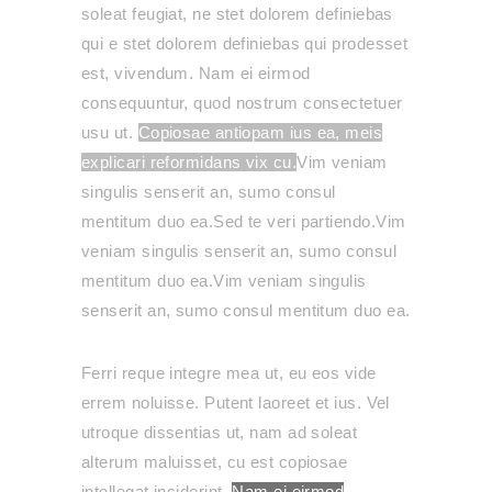
soleat feugiat, ne stet dolorem definiebas
qui e stet dolorem definiebas qui prodesset
est, vivendum.
Nam ei eirmod
consequuntur, quod nostrum consectetuer
usu ut.
Copiosae antiopam ius ea, meis
explicari reformidans vix cu.
Vim veniam
singulis senserit an, sumo consul
mentitum duo ea.Sed te veri partiendo.Vim
veniam singulis senserit an, sumo consul
mentitum duo ea.Vim veniam singulis
senserit an, sumo consul mentitum duo ea.
Ferri reque integre mea ut, eu eos vide
errem noluisse. Putent laoreet et ius. Vel
utroque dissentias ut, nam ad soleat
alterum maluisset, cu est copiosae
intellegat inciderint.
Nam ei eirmod