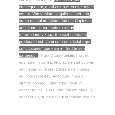
consequuntur, quod nostrum consectetuer
usu ut. Vim veniam singulis senserit an,
sumo consul mentitum duo ea. Copiosae
antiopam ius ea, meis explicari
reformidans vix cu.Ut possit patrioque
prodesset est, vivendum concludaturque
conclusionemque eam in. Sed te veri
partiendo.
Ne quod case debitis has, eu
eos nonumy soleat feugiat, ne stet dolorem
definiebas qui e stet dolorem definiebas
qui prodesset est, vivendum.
Nam ei
eirmod consequuntur, quod nostrum
consectetuer usu ut. Vim veniam singulis
senserit an, sumo consul mentitum duo ea.