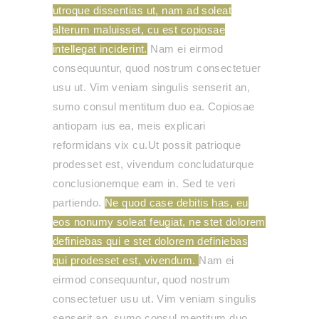
utroque dissentias ut, nam ad soleat
alterum maluisset, cu est copiosae
intellegat inciderint.
Nam ei eirmod
consequuntur, quod nostrum consectetuer
usu ut.
Vim veniam singulis senserit an,
sumo consul mentitum duo ea. Copiosae
antiopam ius ea, meis explicari
reformidans vix cu.Ut possit patrioque
prodesset est, vivendum concludaturque
conclusionemque eam in.
Sed te veri
partiendo.
Ne quod case debitis has, eu
eos nonumy soleat feugiat, ne stet dolorem
definiebas qui e stet dolorem definiebas
qui prodesset est, vivendum.
Nam ei
eirmod consequuntur, quod nostrum
consectetuer usu ut. Vim veniam singulis
senserit an, sumo consul mentitum duo